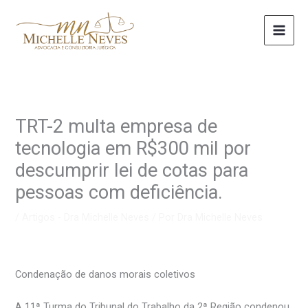
Ir
para
o
conteúdo
TRT-2 multa empresa de
tecnologia em R$300 mil por
descumprir lei de cotas para
pessoas com deficiência.
/
Artigos - Dra Michelle Neves
/ Por
Dra Michelle Neves
Condenação de danos morais coletivos
A 11ª Turma do Tribunal do Trabalho da 2ª Região condenou