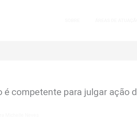
SOBRE
ÁREAS DE ATUAÇÃ
ho é competente para julgar ação 
ra Michelle Neves