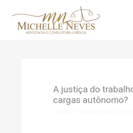
Ir
para
o
conteúdo
A justiça do trabal
cargas autônomo?
/
Artigos - Dra Michelle Neves
/ Por
D